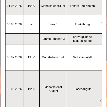
– 
01.06.2026
19:00
Monatsdienst Juni
Leitern und Knoten
– K
Fe
– Di
ein
03.06.2026
–
Funk 3
Funkübung
dur
Fahrzeugkunde /
1
–
–
Fahrzeugpflege 3
Materialkunde
2. 
Str
Fa
1. 
06.07.2026
19:00
Monatsdienst Juli
Verkehrsunfall
2. 
3. P
Lös
(L
1.
Monatsdienst
10.08.2026
19:00
Löschangriff
August
2. 
Sc
(Sch