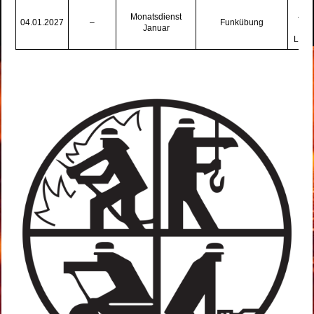
Monatsdienst
– A
04.01.2027
–
Funkübung
Januar
unt
Lego