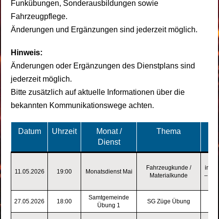
Funkübungen, Sonderausbildungen sowie
Fahrzeugpflege.
Änderungen und Ergänzungen sind jederzeit möglich.
Hinweis:
Änderungen oder Ergänzungen des Dienstplans sind
jederzeit möglich.
Bitte zusätzlich auf aktuelle Informationen über die
bekannten Kommunikationswege achten.
Datum
Uhrzeit
Monat /
Thema
Dienst
Fahrzeugkunde /
insta
11.05.2026
19:00
Monatsdienst Mai
Materialkunde
– Was
de
Samtgemeinde
27.05.2026
18:00
SG Züge Übung
T
Übung 1