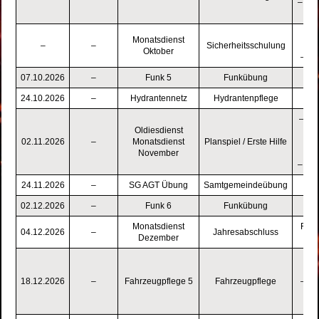
– Spr
– 
Monatsdienst
–
–
Sicherheitsschulung
Oktober
– Si
07.10.2026
–
Funk 5
Funkübung
–
24.10.2026
–
Hydrantennetz
Hydrantenpflege
– La
Oldiesdienst
– F
02.11.2026
–
Monatsdienst
Planspiel / Erste Hilfe
– 
November
– Ers
24.11.2026
–
SG AGT Übung
Samtgemeindeübung
02.12.2026
–
Funk 6
Funkübung
Monatsdienst
Feed
04.12.2026
–
Jahresabschluss
Dezember
W
– F
– A
18.12.2026
–
Fahrzeugpflege 5
Fahrzeugpflege
– Vo
– C
dam