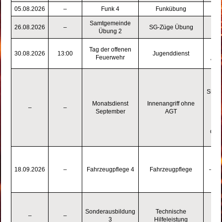
05.08.2026
–
Funk 4
Funkübung
Samtgemeinde
26.08.2026
–
SG-Züge Übung
Übung 2
Fa
Tag der offenen
30.08.2026
13:00
Jugenddienst
Feuerwehr
Wal
–
auf
Siche
Monatsdienst
Innenangriff ohne
–
–
– 
September
AGT
–
durc
der
– F
– A
18.09.2026
–
Fahrzeugpflege 4
Fahrzeugpflege
– Vo
– C
dam
Sonderausbildung
Technische
–
–
Ru
3
Hilfeleistung